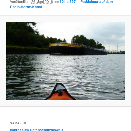
Veröffentlicht
26. Juni 2016
am
601 × 397
in
Paddeltour auf dem
Rhein-Herne-Kanal
SAMAZ.DE
Impressum
Datenschutzhinweis