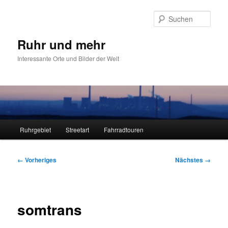
Zum
primären
Such
Inhalt
springen
Ruhr und mehr
Interessante Orte und Bilder der Welt
Hauptmenü
Ruhrgebiet
Streetart
Fahrradtouren
Bilder-
← Vorheriges
Nächstes →
Navigation
somtrans