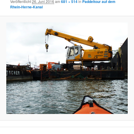
Veröffentlicht
26. Juni 2016
am
681 × 514
in
Paddeltour auf dem
Rhein-Herne-Kanal