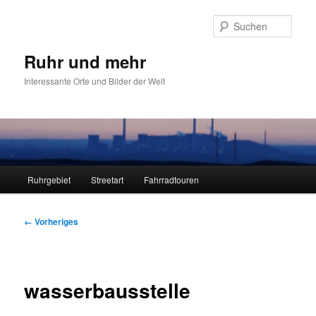
Zum
primären
Such
Inhalt
springen
Ruhr und mehr
Interessante Orte und Bilder der Welt
Hauptmenü
Ruhrgebiet
Streetart
Fahrradtouren
Bilder-
← Vorheriges
Navigation
wasserbausstelle