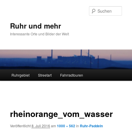
Zum
primären
Such
Inhalt
springen
Ruhr und mehr
Interessante Orte und Bilder der Welt
Hauptmenü
Ruhrgebiet
Streetart
Fahrradtouren
Bilder-
Navigation
rheinorange_vom_wasser
Veröffentlicht
8. Juli 2016
am
1000 × 562
in
Ruhr-Paddeln