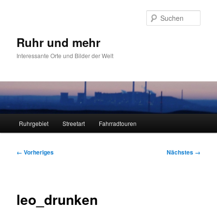
Zum
primären
Such
Inhalt
springen
Ruhr und mehr
Interessante Orte und Bilder der Welt
Hauptmenü
Ruhrgebiet
Streetart
Fahrradtouren
Bilder-
← Vorheriges
Nächstes →
Navigation
leo_drunken