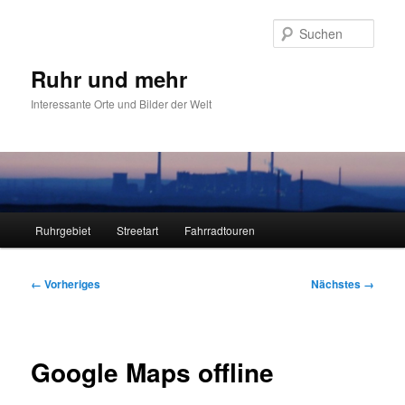
Zum
primären
Such
Inhalt
springen
Ruhr und mehr
Interessante Orte und Bilder der Welt
Hauptmenü
Ruhrgebiet
Streetart
Fahrradtouren
Bilder-
← Vorheriges
Nächstes →
Navigation
Google Maps offline