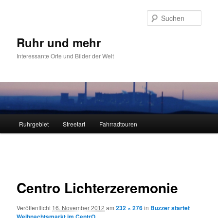
Zum
primären
Such
Inhalt
springen
Ruhr und mehr
Interessante Orte und Bilder der Welt
Hauptmenü
Ruhrgebiet
Streetart
Fahrradtouren
Bilder-
Navigation
Centro Lichterzeremonie
Veröffentlicht
16. November 2012
am
232 × 276
in
Buzzer startet
Weihnachtsmarkt im CentrO