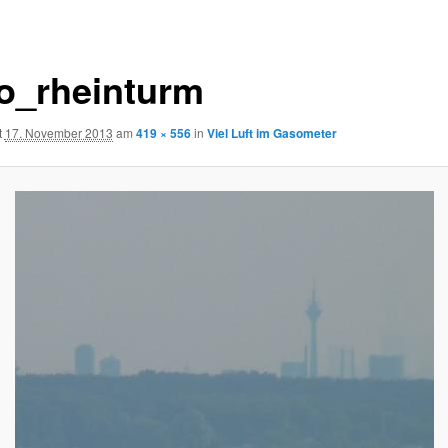
o_rheinturm
t
17. November 2013
am
419 × 556
in
Viel Luft im Gasometer