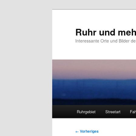
Zum
primären
Inhalt
Ruhr und meh
springen
Interessante Orte und Bilder de
Hauptmenü
Ruhrgebiet
Streetart
Fah
Bilder-
← Vorheriges