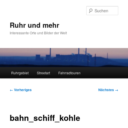
Zum
primären
Such
Inhalt
springen
Ruhr und mehr
Interessante Orte und Bilder der Welt
Hauptmenü
Ruhrgebiet
Streetart
Fahrradtouren
Bilder-
← Vorheriges
Nächstes →
Navigation
bahn_schiff_kohle