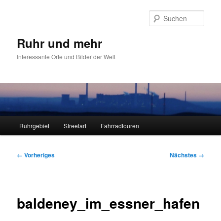
Zum
primären
Such
Inhalt
springen
Ruhr und mehr
Interessante Orte und Bilder der Welt
Hauptmenü
Ruhrgebiet
Streetart
Fahrradtouren
Bilder-
← Vorheriges
Nächstes →
Navigation
baldeney_im_essner_hafen