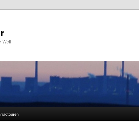
r
r Welt
rradtouren