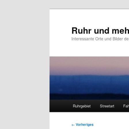
Zum
primären
Inhalt
Ruhr und meh
springen
Interessante Orte und Bilder de
Hauptmenü
Ruhrgebiet
Streetart
Fah
Bilder-
← Vorheriges