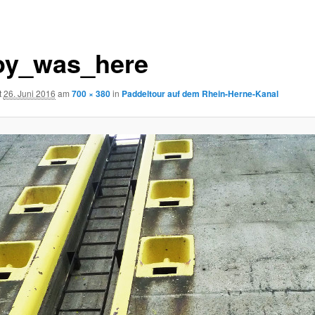
roy_was_here
t
26. Juni 2016
am
700 × 380
in
Paddeltour auf dem Rhein-Herne-Kanal