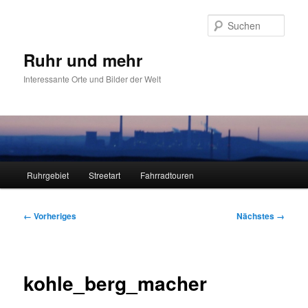
Zum
primären
Such
Inhalt
springen
Ruhr und mehr
Interessante Orte und Bilder der Welt
Hauptmenü
Ruhrgebiet
Streetart
Fahrradtouren
Bilder-
← Vorheriges
Nächstes →
Navigation
kohle_berg_macher