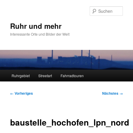
Zum
primären
Such
Inhalt
springen
Ruhr und mehr
Interessante Orte und Bilder der Welt
Hauptmenü
Ruhrgebiet
Streetart
Fahrradtouren
Bilder-
← Vorheriges
Nächstes →
Navigation
baustelle_hochofen_lpn_nord