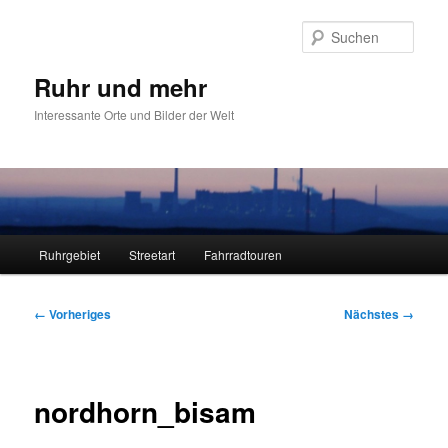
Zum
primären
Such
Inhalt
springen
Ruhr und mehr
Interessante Orte und Bilder der Welt
Hauptmenü
Ruhrgebiet
Streetart
Fahrradtouren
Bilder-
← Vorheriges
Nächstes →
Navigation
nordhorn_bisam