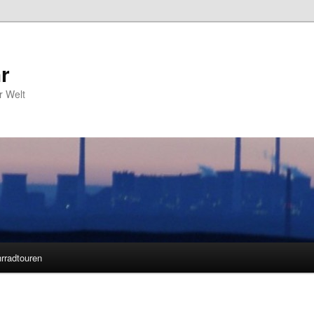
r
r Welt
rradtouren