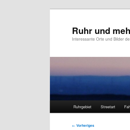
Zum
primären
Inhalt
Ruhr und meh
springen
Interessante Orte und Bilder de
Hauptmenü
Ruhrgebiet
Streetart
Fah
Bilder-
← Vorheriges