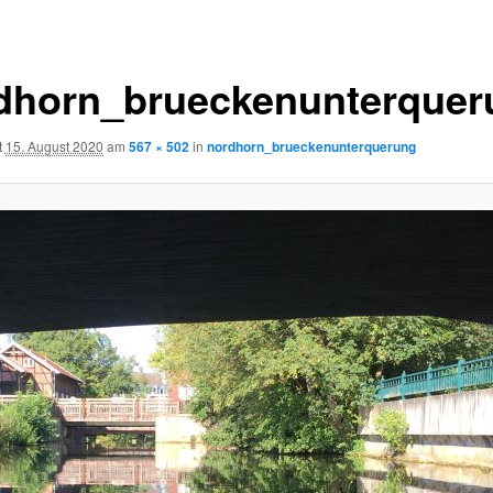
dhorn_brueckenunterquer
t
15. August 2020
am
567 × 502
in
nordhorn_brueckenunterquerung