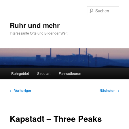
Zum
primären
Such
Inhalt
springen
Ruhr und mehr
Interessante Orte und Bilder der Welt
Hauptmenü
Ruhrgebiet
Streetart
Fahrradtouren
Beitragsnavigation
←
Vorheriger
Nächster
→
Kapstadt – Three Peaks