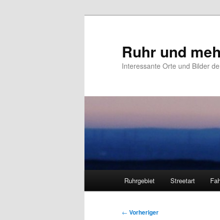
Zum
primären
Inhalt
Ruhr und meh
springen
Interessante Orte und Bilder de
Hauptmenü
Ruhrgebiet
Streetart
Fah
Beitragsnavigation
←
Vorheriger