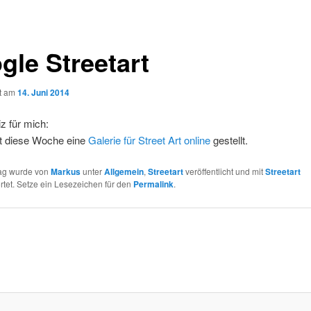
gle Streetart
ht am
14. Juni 2014
z für mich:
t diese Woche eine
Galerie für Street Art online
gestellt.
rag wurde von
Markus
unter
Allgemein
,
Streetart
veröffentlicht und mit
Streetart
tet. Setze ein Lesezeichen für den
Permalink
.