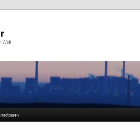
r
r Welt
rradtouren