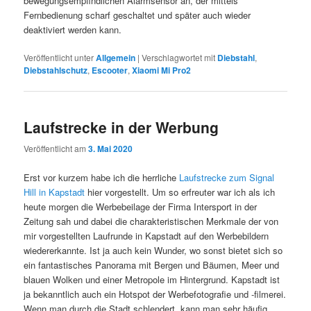
bewegungsempfindlichen Alarmsensor an, der mittels
Fernbedienung scharf geschaltet und später auch wieder
deaktiviert werden kann.
Veröffentlicht unter
Allgemein
|
Verschlagwortet mit
Diebstahl
,
Diebstahlschutz
,
Escooter
,
Xiaomi Mi Pro2
Laufstrecke in der Werbung
Veröffentlicht am
3. Mai 2020
Erst vor kurzem habe ich die herrliche
Laufstrecke zum Signal
Hill in Kapstadt
hier vorgestellt. Um so erfreuter war ich als ich
heute morgen die Werbebeilage der Firma Intersport in der
Zeitung sah und dabei die charakteristischen Merkmale der von
mir vorgestellten Laufrunde in Kapstadt auf den Werbebildern
wiedererkannte. Ist ja auch kein Wunder, wo sonst bietet sich so
ein fantastisches Panorama mit Bergen und Bäumen, Meer und
blauen Wolken und einer Metropole im Hintergrund. Kapstadt ist
ja bekanntlich auch ein Hotspot der Werbefotografie und -filmerei.
Wenn man durch die Stadt schlendert, kann man sehr häufig