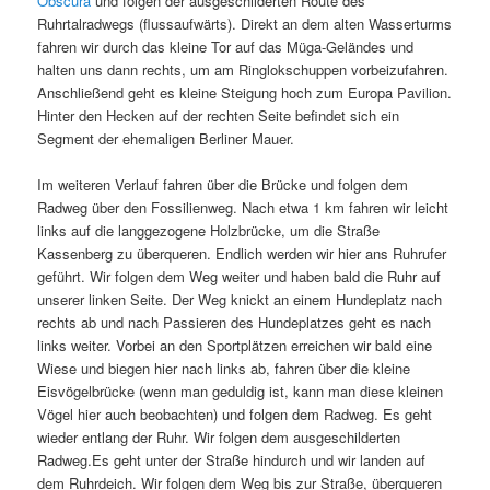
Obscura
und folgen der ausgeschilderten Route des
Ruhrtalradwegs (flussaufwärts). Direkt an dem alten Wasserturms
fahren wir durch das kleine Tor auf das Müga-Geländes und
halten uns dann rechts, um am Ringlokschuppen vorbeizufahren.
Anschließend geht es kleine Steigung hoch zum Europa Pavilion.
Hinter den Hecken auf der rechten Seite befindet sich ein
Segment der ehemaligen Berliner Mauer.
Im weiteren Verlauf fahren über die Brücke und folgen dem
Radweg über den Fossilienweg. Nach etwa 1 km fahren wir leicht
links auf die langgezogene Holzbrücke, um die Straße
Kassenberg zu überqueren. Endlich werden wir hier ans Ruhrufer
geführt. Wir folgen dem Weg weiter und haben bald die Ruhr auf
unserer linken Seite. Der Weg knickt an einem Hundeplatz nach
rechts ab und nach Passieren des Hundeplatzes geht es nach
links weiter. Vorbei an den Sportplätzen erreichen wir bald eine
Wiese und biegen hier nach links ab, fahren über die kleine
Eisvögelbrücke (wenn man geduldig ist, kann man diese kleinen
Vögel hier auch beobachten) und folgen dem Radweg. Es geht
wieder entlang der Ruhr. Wir folgen dem ausgeschilderten
Radweg.Es geht unter der Straße hindurch und wir landen auf
dem Ruhrdeich. Wir folgen dem Weg bis zur Straße, überqueren