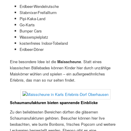
Erdbeer-Wendelrutsche
Stabmixer-Freifallturm
Pipi-Kaka-Land
Go-Karts
Bumper Cars
Wasserspielplatz
kostenfreies Indoor-Tobeland
Erdbeer-Döner
Eine besondere Idee ist die
Maisscheune
. Statt eines
klassischen Bällebades können Kinder hier durch unzählige
Maiskörner wühlen und spielen – ein außergewöhnliches
Erlebnis, das man so nur selten findet.
Schaumanufakturen bieten spannende Einblicke
Zu den beliebtesten Bereichen dürften die gläsernen
Schaumanufakturen gehören. Besucher können hier live
beobachten, wie bunte Bonbons, frisches Popcorn und weitere
Leckereien hergestellt werden. Ebenso gibt es eine