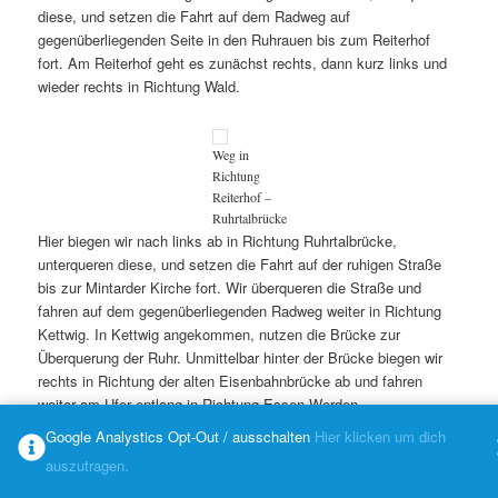
diese, und setzen die Fahrt auf dem Radweg auf
gegenüberliegenden Seite in den Ruhrauen bis zum Reiterhof
fort. Am Reiterhof geht es zunächst rechts, dann kurz links und
wieder rechts in Richtung Wald.
Weg in
Richtung
Reiterhof –
Ruhrtalbrücke
Hier biegen wir nach links ab in Richtung Ruhrtalbrücke,
unterqueren diese, und setzen die Fahrt auf der ruhigen Straße
bis zur Mintarder Kirche fort. Wir überqueren die Straße und
fahren auf dem gegenüberliegenden Radweg weiter in Richtung
Kettwig. In Kettwig angekommen, nutzen die Brücke zur
Überquerung der Ruhr. Unmittelbar hinter der Brücke biegen wir
rechts in Richtung der alten Eisenbahnbrücke ab und fahren
weiter am Ufer entlang in Richtung Essen-Werden.
Google Analystics Opt-Out / ausschalten
Hier klicken um dich
auszutragen.
Eisenbahnbrücke in Essen-Kettwig