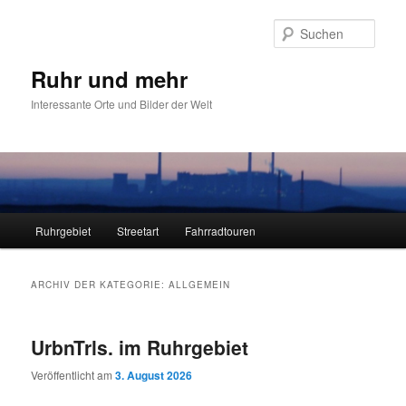
Zum
Zum
primären
sekundären
Such
Inhalt
Inhalt
springen
springen
Ruhr und mehr
Interessante Orte und Bilder der Welt
Hauptmenü
Ruhrgebiet
Streetart
Fahrradtouren
ARCHIV DER KATEGORIE:
ALLGEMEIN
UrbnTrls. im Ruhrgebiet
Veröffentlicht am
3. August 2026