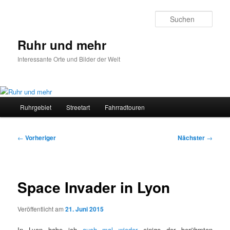
Zum
primären
Such
Inhalt
springen
Ruhr und mehr
Interessante Orte und Bilder der Welt
Hauptmenü
Ruhrgebiet
Streetart
Fahrradtouren
Beitragsnavigation
←
Vorheriger
Nächster
→
Space Invader in Lyon
Veröffentlicht am
21. Juni 2015
In Lyon habe ich
auch mal wieder
einige der berühmten