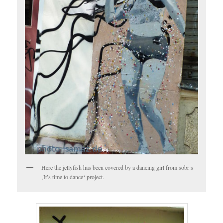
Here the jellyfish has been covered by a dancing girl from sobr s
‚It’s time to dance‘ project.