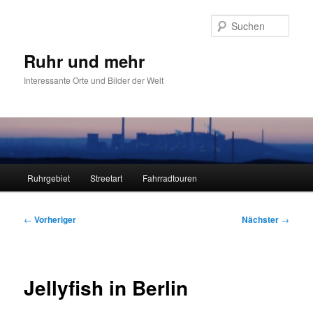
Zum
primären
Such
Inhalt
springen
Ruhr und mehr
Interessante Orte und Bilder der Welt
Hauptmenü
Ruhrgebiet
Streetart
Fahrradtouren
Beitragsnavigation
←
Vorheriger
Nächster
→
Jellyfish in Berlin