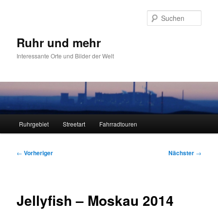
Zum
primären
Such
Inhalt
springen
Ruhr und mehr
Interessante Orte und Bilder der Welt
Hauptmenü
Ruhrgebiet
Streetart
Fahrradtouren
Beitragsnavigation
←
Vorheriger
Nächster
→
Jellyfish – Moskau 2014