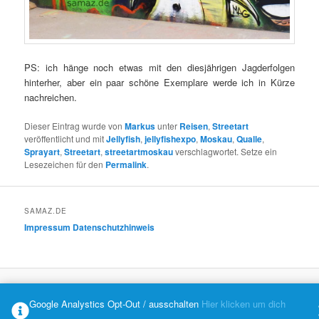
PS: ich hänge noch etwas mit den diesjährigen Jagderfolgen
hinterher, aber ein paar schöne Exemplare werde ich in Kürze
nachreichen.
Dieser Eintrag wurde von
Markus
unter
Reisen
,
Streetart
veröffentlicht und mit
Jellyfish
,
jellyfishexpo
,
Moskau
,
Qualle
,
Sprayart
,
Streetart
,
streetartmoskau
verschlagwortet. Setze ein
Lesezeichen für den
Permalink
.
SAMAZ.DE
Impressum
Datenschutzhinweis
Datenschutzerklärung
Mit Stolz präsentiert von WordPress
Google Analystics Opt-Out / ausschalten
Hier klicken um dich