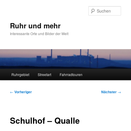
Zum
primären
Such
Inhalt
springen
Ruhr und mehr
Interessante Orte und Bilder der Welt
Hauptmenü
Ruhrgebiet
Streetart
Fahrradtouren
Beitragsnavigation
←
Vorheriger
Nächster
→
Schulhof – Qualle