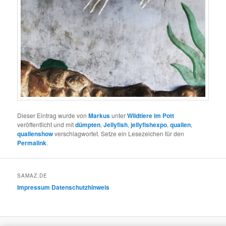
Dieser Eintrag wurde von
Markus
unter
Wildtiere im Pott
veröffentlicht und mit
dümpten
,
Jellyfish
,
jellyfishexpo
,
quallen
,
quallenshow
verschlagwortet. Setze ein Lesezeichen für den
Permalink
.
SAMAZ.DE
Impressum
Datenschutzhinweis