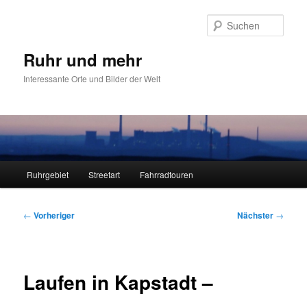
Zum
primären
Such
Inhalt
springen
Ruhr und mehr
Interessante Orte und Bilder der Welt
Hauptmenü
Ruhrgebiet
Streetart
Fahrradtouren
Beitragsnavigation
←
Vorheriger
Nächster
→
Laufen in Kapstadt –