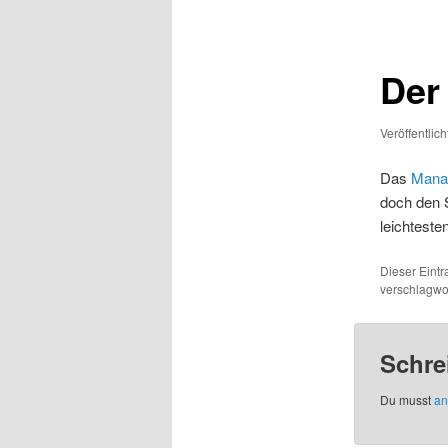
Der
Veröffentlic
Das
Manag
doch den 
leichtesten
Dieser Eint
verschlagwor
Schre
Du musst
an