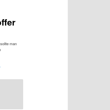
ffer
t sollte man
m
n