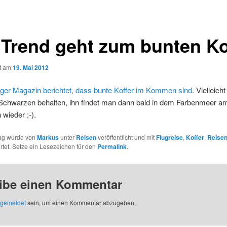
 Trend geht zum bunten Ko
ht am
19. Mai 2012
er Magazin berichtet, dass bunte Koffer im Kommen sind
. Vielleich
Schwarzen behalten, ihn findet man dann bald in dem Farbenmeer a
 wieder ;-).
rag wurde von
Markus
unter
Reisen
veröffentlicht und mit
Flugreise
,
Koffer
,
Reise
tet. Setze ein Lesezeichen für den
Permalink
.
ibe einen Kommentar
gemeldet
sein, um einen Kommentar abzugeben.