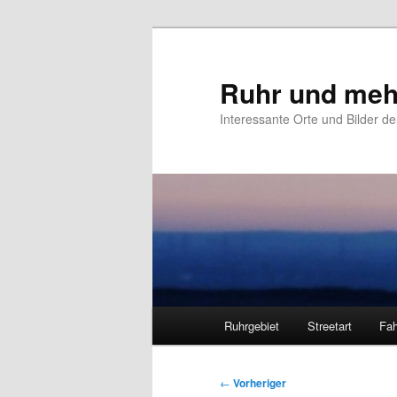
Zum
primären
Inhalt
Ruhr und meh
springen
Interessante Orte und Bilder de
Hauptmenü
Ruhrgebiet
Streetart
Fah
Beitragsnavigation
←
Vorheriger