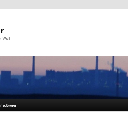
r
r Welt
rradtouren