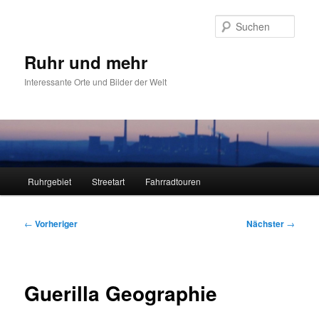
Zum
primären
Such
Inhalt
springen
Ruhr und mehr
Interessante Orte und Bilder der Welt
Hauptmenü
Ruhrgebiet
Streetart
Fahrradtouren
Beitragsnavigation
←
Vorheriger
Nächster
→
Guerilla Geographie