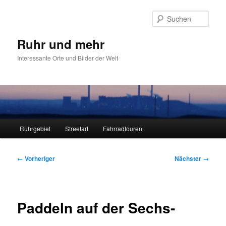
Zum
primären
Such
Inhalt
springen
Ruhr und mehr
Interessante Orte und Bilder der Welt
Hauptmenü
Ruhrgebiet
Streetart
Fahrradtouren
Beitragsnavigation
←
Vorheriger
Nächster
→
Paddeln auf der Sechs-