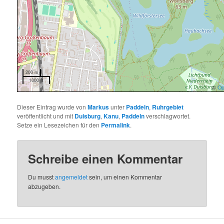
200 m
1000 ft
©
Op
Dieser Eintrag wurde von
Markus
unter
Paddeln
,
Ruhrgebiet
veröffentlicht und mit
Duisburg
,
Kanu
,
Paddeln
verschlagwortet.
Setze ein Lesezeichen für den
Permalink
.
Schreibe einen Kommentar
Du musst
angemeldet
sein, um einen Kommentar
abzugeben.