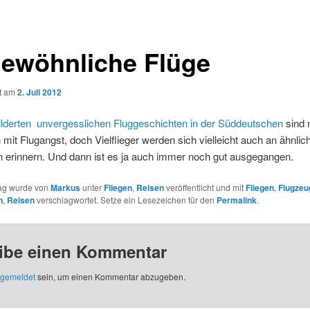
ewöhnliche Flüge
ht am
2. Juli 2012
ilderten unvergesslichen Fluggeschichten in der Süddeutschen
sind n
it Flugangst, doch Vielflieger werden sich vielleicht auch an ähnlic
n erinnern. Und dann ist es ja auch immer noch gut ausgegangen.
rag wurde von
Markus
unter
Fliegen
,
Reisen
veröffentlicht und mit
Fliegen
,
Flugzeu
n
,
Reisen
verschlagwortet. Setze ein Lesezeichen für den
Permalink
.
ibe einen Kommentar
gemeldet
sein, um einen Kommentar abzugeben.