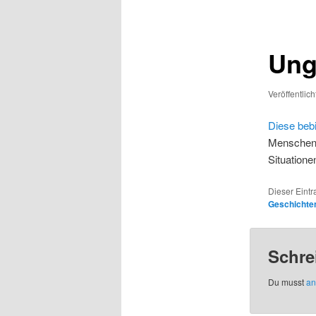
Ung
Veröffentlic
Diese beb
Menschen m
Situatione
Dieser Eint
Geschichte
Schre
Du musst
an