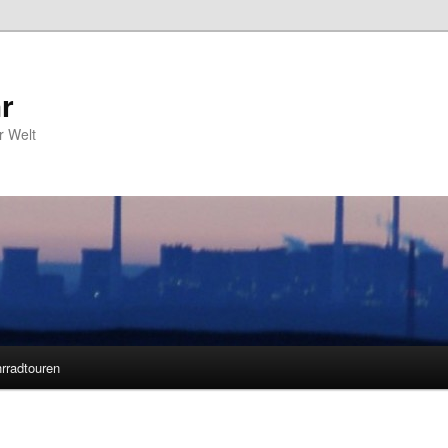
r
r Welt
rradtouren