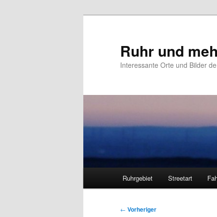
Zum
primären
Inhalt
Ruhr und meh
springen
Interessante Orte und Bilder de
Hauptmenü
Ruhrgebiet
Streetart
Fah
Beitragsnavigation
←
Vorheriger