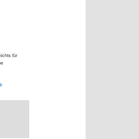
ichts für
he
g
,