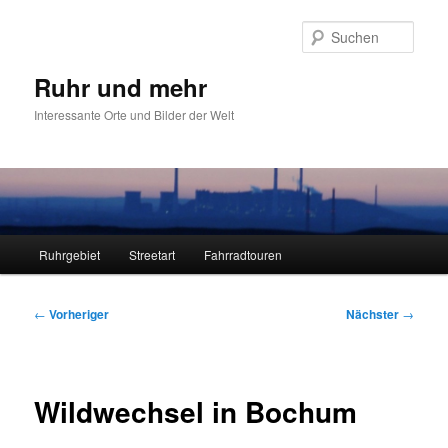
Zum
primären
Such
Inhalt
springen
Ruhr und mehr
Interessante Orte und Bilder der Welt
Hauptmenü
Ruhrgebiet
Streetart
Fahrradtouren
Beitragsnavigation
←
Vorheriger
Nächster
→
Wildwechsel in Bochum