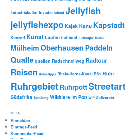
Jellyfish
Industriekultur
Invader
Island
jellyfishexpo
Kapstadt
Kanu
Kajak
Kunst
Laufen
Konzert
Luftboot
Luftkajak
Musik
Oberhausen
Paddeln
Mülheim
Qualle
Radtour
quallen
Radschnellweg
Reisen
Ruhr
Rhein-Herne-Kanal
RS1
Reisetipps
Ruhrgebiet
Streetart
Ruhrpott
Südafrika
Wildtiere im Pott
Zollverein
Tafelberg
WiP
META
Anmelden
Eintrags-Feed
Kommentar-Feed