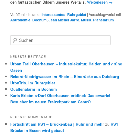
den fantastischen Bildern unseres Weltalls.
Weiterlesen
→
Veröffentlicht unter
Interessantes
,
Ruhrgebiet
|
Verschlagwortet mit
Astronomie
,
Bochum
,
Jean Michel Jarre
,
Musik
,
Planetarium
S
u
c
h
NEUESTE BEITRÄGE
e
Urban Trail Oberhausen – Industriekultur, Halden und grüne
n
Oasen
Rekord-Niedrigwasser im Rhein – Eindrücke aus Duisburg
UrbnTrls. im Ruhrgebiet
Quallenalarm in Bochum
Karls Erlebnis-Dorf Oberhausen eröffnet: Das erwartet
Besucher im neuen Freizeitpark am CentrO
NEUESTE KOMMENTARE
Fortschritt am RS1 – Brückenbau | Ruhr und mehr
zu
RS1
Brücke in Essen wird gebaut