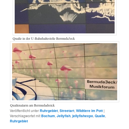
Qualle in der U-Bahnhaltestelle Bermuda3eck
Quallenalarm am Bermudadreick
Veröffentlicht unter
Ruhrgebiet
,
Streetart
,
Wildtiere im Pott
|
Verschlagwortet mit
Bochum
,
Jellyfish
,
jellyfishexpo
,
Qualle
,
Ruhrgebiet