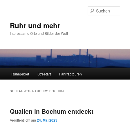
Zum
Zum
primären
sekundären
Such
Inhalt
Inhalt
springen
springen
Ruhr und mehr
Interessante Orte und Bilder der Welt
Hauptmenü
Ruhrgebiet
Streetart
Fahrradtouren
SCHLAGWORT-ARCHIV:
BOCHUM
Quallen in Bochum entdeckt
Veröffentlicht am
24. Mai 2023