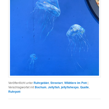
Veröffentlicht unter
Ruhrgebiet
,
Streetart
,
Wildtiere im Pott
|
Verschlagwortet mit
Bochum
,
Jellyfish
,
jellyfishexpo
,
Qualle
,
Ruhrpott