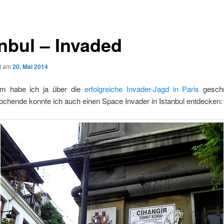
anbul – Invaded
ht am
20. Mai 2014
em habe ich ja über die
erfolgreiche Invader-Jagd in Paris
geschr
chende konnte ich auch einen Space Invader in Istanbul entdecken: