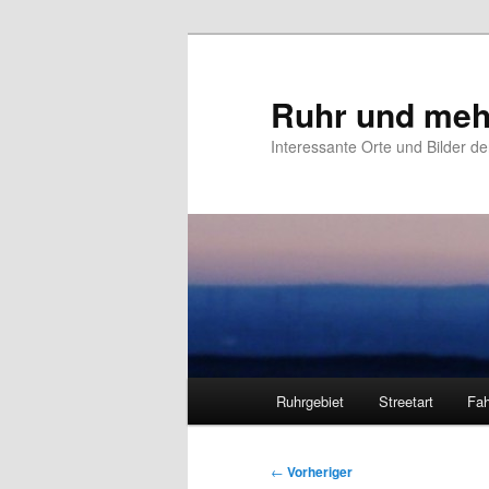
Zum
primären
Inhalt
Ruhr und meh
springen
Interessante Orte und Bilder de
Hauptmenü
Ruhrgebiet
Streetart
Fah
Beitragsnavigation
←
Vorheriger