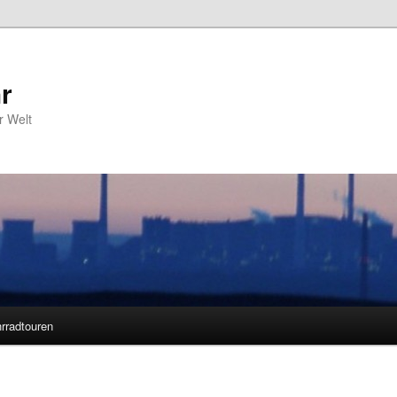
r
r Welt
rradtouren