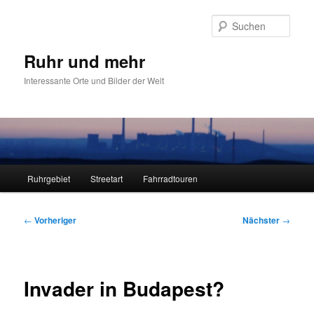
Zum
primären
Such
Inhalt
springen
Ruhr und mehr
Interessante Orte und Bilder der Welt
Hauptmenü
Ruhrgebiet
Streetart
Fahrradtouren
Beitragsnavigation
←
Vorheriger
Nächster
→
Invader in Budapest?