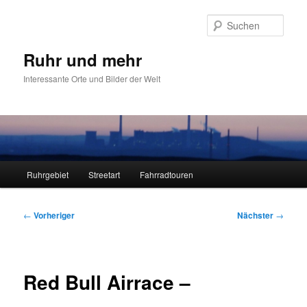
Zum
primären
Such
Inhalt
springen
Ruhr und mehr
Interessante Orte und Bilder der Welt
Hauptmenü
Ruhrgebiet
Streetart
Fahrradtouren
Beitragsnavigation
←
Vorheriger
Nächster
→
Red Bull Airrace –