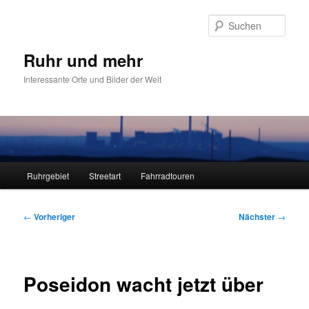
Zum
primären
Such
Inhalt
springen
Ruhr und mehr
Interessante Orte und Bilder der Welt
Hauptmenü
Ruhrgebiet
Streetart
Fahrradtouren
Beitragsnavigation
←
Vorheriger
Nächster
→
Poseidon wacht jetzt über