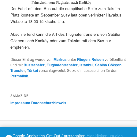
Fahrschein vom Flughafen nach Kadiköy
Der Fahrt mit dem Bus auf die europäische Seite zum Taksim
Platz kostete im September 2019 laut oben verlinkter Havabus
Webseite 18,00 Türkische Lira.
Abschließend kann die Art des Flughafentransfers von Sabiha
Gökçen nach Kadköy oder zum Taksim mit dem Bus nur
empfehlen.
Dieser Eintrag wurde von
Markus
unter
Fliegen
,
Reisen
veröffentlicht
und mit
Bustransfer
,
Flughafentransfer
,
Istanbul
,
Sabiha Gökçen
,
Transfer
,
Türkei
verschlagwortet. Setze ein Lesezeichen für den
Permalink
.
SAMAZ.DE
Impressum
Datenschutzhinweis
Datenschutzerklärung
Mit Stolz präsentiert von WordPress
Google Analystics Opt-Out / ausschalten
Hier klicken um dich