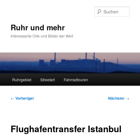
Zum
primären
Such
Inhalt
springen
Ruhr und mehr
Interessante Orte und Bilder der Welt
Hauptmenü
Ruhrgebiet
Streetart
Fahrradtouren
Beitragsnavigation
←
Vorheriger
Nächster
→
Flughafentransfer Istanbul