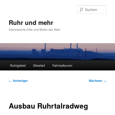
Zum
primären
Such
Inhalt
springen
Ruhr und mehr
Interessante Orte und Bilder der Welt
Hauptmenü
Ruhrgebiet
Streetart
Fahrradtouren
Beitragsnavigation
←
Vorheriger
Nächster
→
Ausbau Ruhrtalradweg