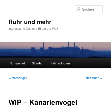
Zum
primären
Such
Inhalt
springen
Ruhr und mehr
Interessante Orte und Bilder der Welt
Hauptmenü
Ruhrgebiet
Streetart
Fahrradtouren
Beitragsnavigation
←
Vorheriger
Nächster
→
WiP – Kanarienvogel