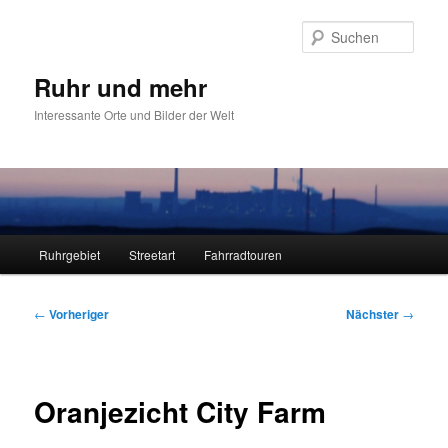
Zum
primären
Such
Inhalt
springen
Ruhr und mehr
Interessante Orte und Bilder der Welt
Hauptmenü
Ruhrgebiet
Streetart
Fahrradtouren
Beitragsnavigation
←
Vorheriger
Nächster
→
Oranjezicht City Farm