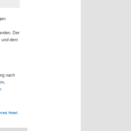
gen
anden. Der
r und dem
urg nach
im,
r
rrad
,
Hotel
,