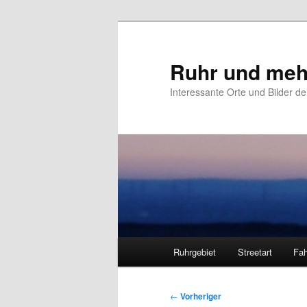
Zum
primären
Inhalt
Ruhr und meh
springen
Interessante Orte und Bilder de
Hauptmenü
Ruhrgebiet
Streetart
Fah
Beitragsnavigation
←
Vorheriger