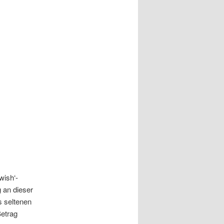
wish‘-
 an dieser
s seltenen
Betrag