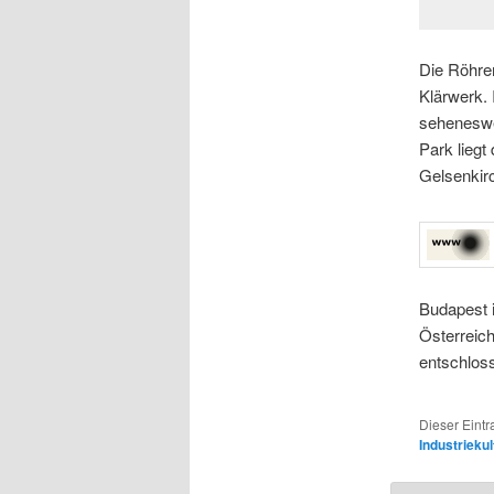
Die Röhren
Klärwerk. 
seheneswe
Park lieg
Gelsenkir
Budapest i
Österreich
entschloss
Dieser Eint
Industriekul