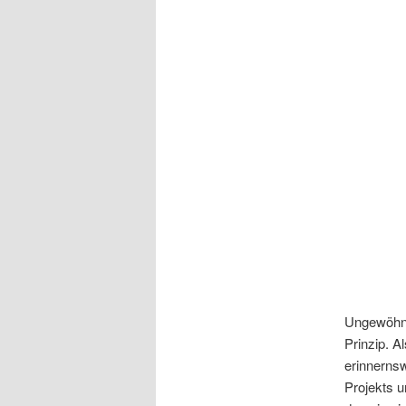
Ungewöhnli
Prinzip. A
erinnernsw
Projekts u