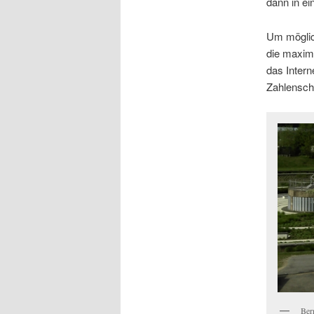
dann in ei
Um möglich
die maxima
das Intern
Zahlensch
Ber