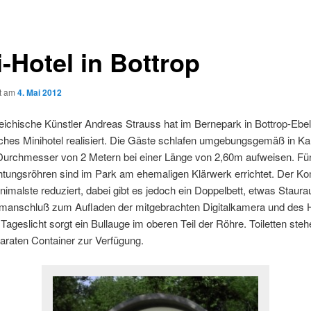
-Hotel in Bottrop
ht am
4. Mai 2012
eichische Künstler Andreas Strauss hat im Bernepark in Bottrop-Ebel
ches Minihotel realisiert. Die Gäste schlafen umgebungsgemäß in Ka
 Durchmesser von 2 Metern bei einer Länge von 2,60m aufweisen. Fün
tungsröhren sind im Park am ehemaligen Klärwerk errichtet. Der Kom
nimalste reduziert, dabei gibt es jedoch ein Doppelbett, etwas Staur
omanschluß zum Aufladen der mitgebrachten Digitalkamera und des 
Tageslicht sorgt ein Bullauge im oberen Teil der Röhre. Toiletten steh
araten Container zur Verfügung.