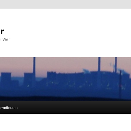
r
r Welt
rradtouren