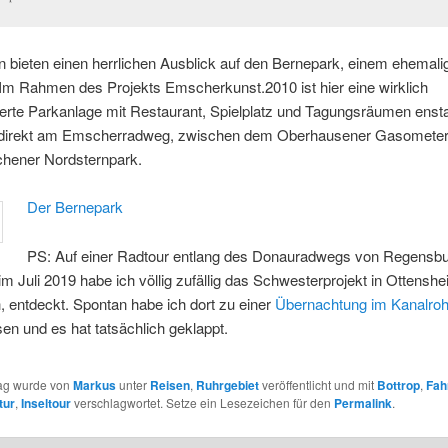
 bieten einen herrlichen Ausblick auf den Bernepark, einem ehemali
Im Rahmen des Projekts Emscherkunst.2010 ist hier eine wirklich
rte Parkanlage mit Restaurant, Spielplatz und Tagungsräumen enst
t direkt am Emscherradweg, zwischen dem Oberhausener Gasomete
chener Nordsternpark.
Der Bernepark
PS: Auf einer Radtour entlang des Donauradwegs von Regensb
m Juli 2019 habe ich völlig zufällig das Schwesterprojekt in Ottenshe
, entdeckt. Spontan habe ich dort zu einer
Übernachtung im Kanalroh
en und es hat tatsächlich geklappt.
rag wurde von
Markus
unter
Reisen
,
Ruhrgebiet
veröffentlicht und mit
Bottrop
,
Fah
tur
,
Inseltour
verschlagwortet. Setze ein Lesezeichen für den
Permalink
.