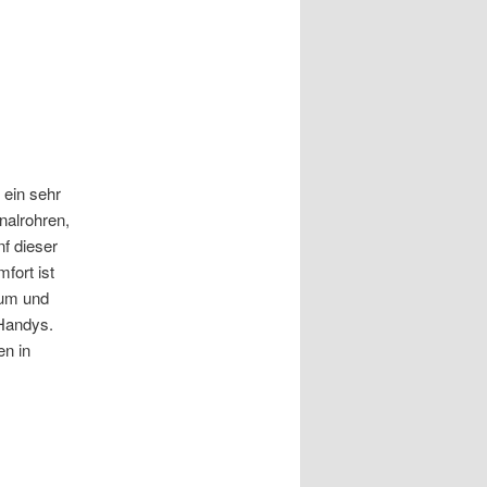
 ein sehr
nalrohren,
f dieser
fort ist
aum und
Handys.
en in