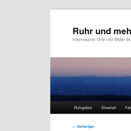
Zum
primären
Inhalt
Ruhr und meh
springen
Interessante Orte und Bilder de
Hauptmenü
Ruhrgebiet
Streetart
Fah
Beitragsnavigation
←
Vorheriger