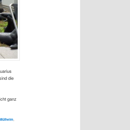
quarius
ind die
icht ganz
Mülheim
,