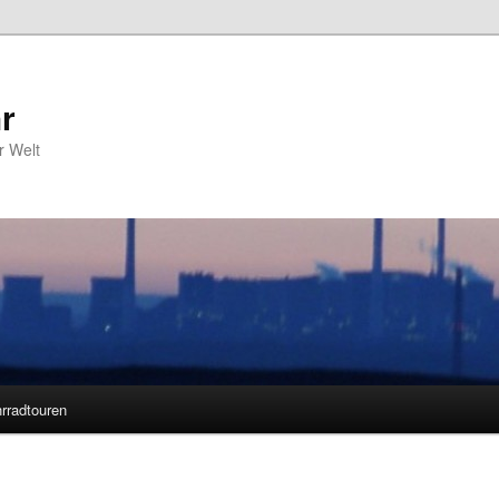
r
r Welt
rradtouren