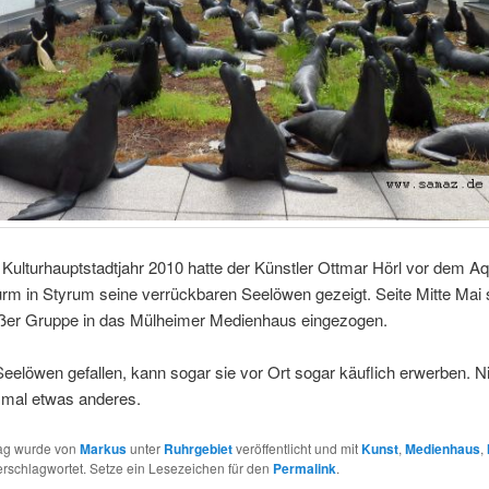
 Kulturhauptstadtjahr 2010 hatte der Künstler Ottmar Hörl vor dem A
m in Styrum seine verrückbaren Seelöwen gezeigt. Seite Mitte Mai s
roßer Gruppe in das Mülheimer Medienhaus eingezogen.
elöwen gefallen, kann sogar sie vor Ort sogar käuflich erwerben. N
er mal etwas anderes.
rag wurde von
Markus
unter
Ruhrgebiet
veröffentlicht und mit
Kunst
,
Medienhaus
,
rschlagwortet. Setze ein Lesezeichen für den
Permalink
.