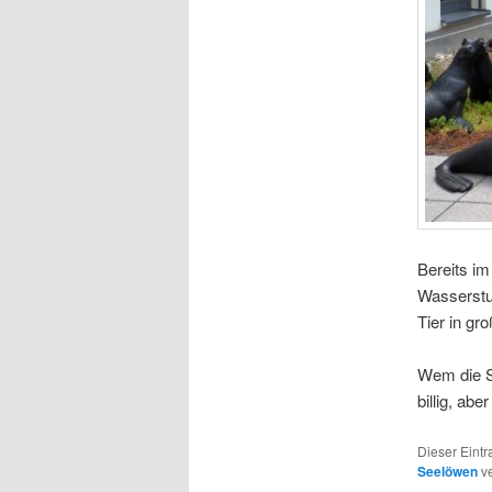
Bereits im
Wasserstur
Tier in g
Wem die Se
billig, ab
Dieser Eint
Seelöwen
ve