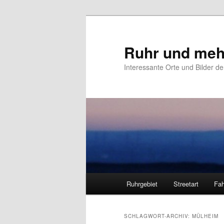
Zum
Zum
primären
sekundären
Inhalt
Inhalt
Ruhr und meh
springen
springen
Interessante Orte und Bilder de
Hauptmenü
Ruhrgebiet
Streetart
Fah
SCHLAGWORT-ARCHIV:
MÜLHEIM