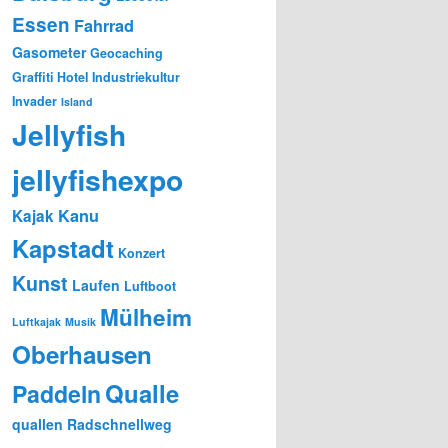
Essen
Fahrrad
Gasometer
Geocaching
Graffiti
Hotel
Industriekultur
Invader
Island
Jellyfish
jellyfishexpo
Kanu
Kajak
Kapstadt
Konzert
Kunst
Laufen
Luftboot
Mülheim
Luftkajak
Musik
Oberhausen
Qualle
Paddeln
quallen
Radschnellweg