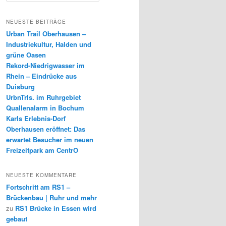
c
h
NEUESTE BEITRÄGE
e
Urban Trail Oberhausen –
n
Industriekultur, Halden und
grüne Oasen
Rekord-Niedrigwasser im
Rhein – Eindrücke aus
Duisburg
UrbnTrls. im Ruhrgebiet
Quallenalarm in Bochum
Karls Erlebnis-Dorf
Oberhausen eröffnet: Das
erwartet Besucher im neuen
Freizeitpark am CentrO
NEUESTE KOMMENTARE
Fortschritt am RS1 –
Brückenbau | Ruhr und mehr
zu
RS1 Brücke in Essen wird
gebaut