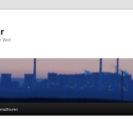
r
r Welt
rradtouren