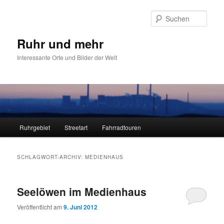
Zum
Zum
primären
sekundären
Such
Inhalt
Inhalt
springen
springen
Ruhr und mehr
Interessante Orte und Bilder der Welt
Hauptmenü
Ruhrgebiet
Streetart
Fahrradtouren
SCHLAGWORT-ARCHIV:
MEDIENHAUS
Seelöwen im Medienhaus
Veröffentlicht am
9. Juni 2012