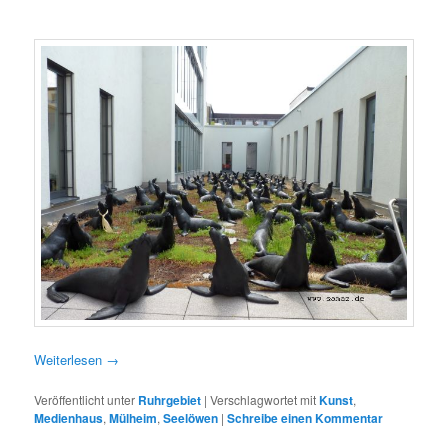
Weiterlesen
→
Veröffentlicht unter
Ruhrgebiet
|
Verschlagwortet mit
Kunst
,
Medienhaus
,
Mülheim
,
Seelöwen
|
Schreibe einen Kommentar