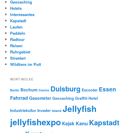
Geocaching
Hotels
Interessantes
Kapstadt
Laufen
Paddeln
Radtour
Reisen
Ruhrgebiet
Streetart
Wildtiere im Pott
WORT-WOLKE
Duisburg
Essen
Bochum
Escooter
Berlin
Centro
Fahrrad
Gasometer
Geocaching
Graffiti
Hotel
Jellyfish
Industriekultur
Invader
Island
jellyfishexpo
Kapstadt
Kanu
Kajak