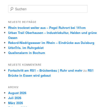
S
u
c
h
NEUESTE BEITRÄGE
e
Rhein trocknet weiter aus – Pegel Ruhrort bei 141cm
n
Urban Trail Oberhausen – Industriekultur, Halden und grüne
Oasen
Rekord-Niedrigwasser im Rhein – Eindrücke aus Duisburg
UrbnTrls. im Ruhrgebiet
Quallenalarm in Bochum
NEUESTE KOMMENTARE
Fortschritt am RS1 – Brückenbau | Ruhr und mehr
zu
RS1
Brücke in Essen wird gebaut
ARCHIV
August 2026
Juli 2026
März 2026