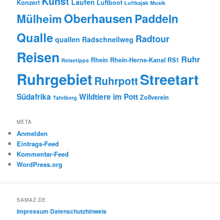
Kunst
Laufen
Konzert
Luftboot
Luftkajak
Musik
Oberhausen
Paddeln
Mülheim
Qualle
Radtour
quallen
Radschnellweg
Reisen
Ruhr
Rhein
Rhein-Herne-Kanal
RS1
Reisetipps
Ruhrgebiet
Streetart
Ruhrpott
Südafrika
Wildtiere im Pott
Zollverein
Tafelberg
META
Anmelden
Eintrags-Feed
Kommentar-Feed
WordPress.org
SAMAZ.DE
Impressum
Datenschutzhinweis