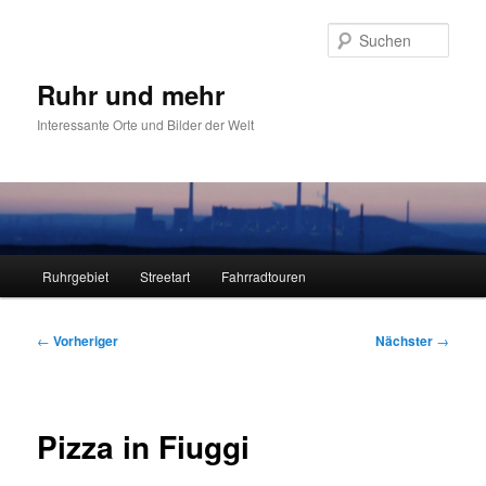
Zum
primären
Such
Inhalt
springen
Ruhr und mehr
Interessante Orte und Bilder der Welt
Hauptmenü
Ruhrgebiet
Streetart
Fahrradtouren
Beitragsnavigation
←
Vorheriger
Nächster
→
Pizza in Fiuggi