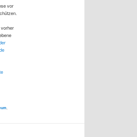
ese vor
schützen.
 vorher
iebene
der
.de
te
eum
,