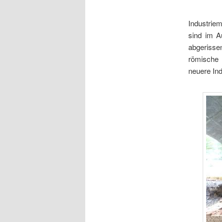
Industrie
sind im A
abgerisse
römische 
neuere Ind