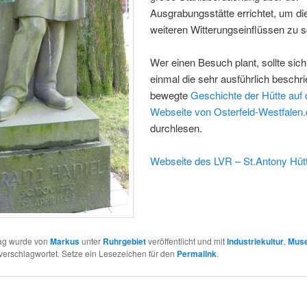
Ausgrabungsstätte errichtet, um di
weiteren Witterungseinflüssen zu 
Wer einen Besuch plant, sollte sich
einmal die sehr ausführlich beschr
bewegte
Geschichte der Hütte auf 
Webseite von Osterfeld-Westfalen
durchlesen.
Webseite des LVR – St.Antony Hüt
rag wurde von
Markus
unter
Ruhrgebiet
veröffentlicht und mit
Industriekultur
,
Mus
verschlagwortet. Setze ein Lesezeichen für den
Permalink
.