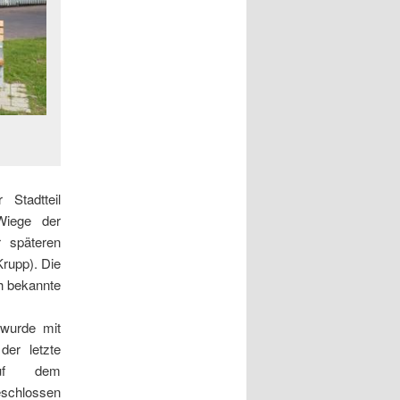
Stadtteil
‚Wiege der
r späteren
Krupp). Die
ch bekannte
 wurde mit
der letzte
auf dem
chlossen