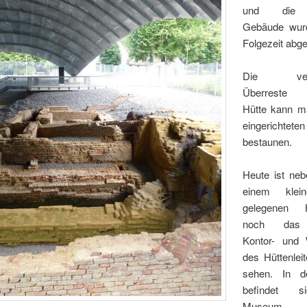
und die 
Gebäude wurd
Folgezeit abge
Die verbl
Überreste S
Hütte kann m
eingerichtet
bestaunen.
Heute ist ne
einem klei
gelegenen H
noch das 
Kontor- und
des Hüttenlei
sehen. In 
befindet 
Museum ‚St