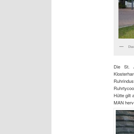
Das
Die St. 
Klosterha
Ruhrindus
Ruhrtycoon
Hütte gilt
MAN hervo