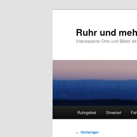
Zum
primären
Inhalt
Ruhr und meh
springen
Interessante Orte und Bilder de
Hauptmenü
Ruhrgebiet
Streetart
Fah
Beitragsnavigation
←
Vorheriger