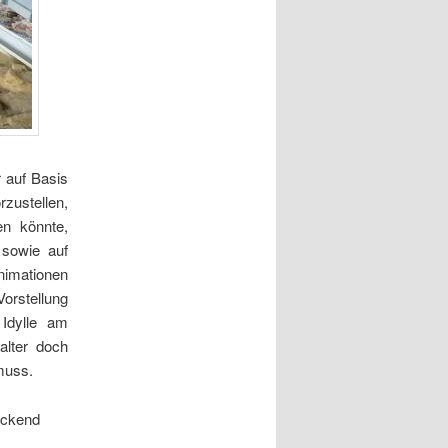
r auf Basis
zustellen,
n könnte,
 sowie auf
nimationen
rstellung
 Idylle am
alter doch
muss.
uckend