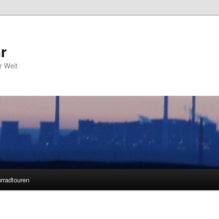
r
r Welt
rradtouren