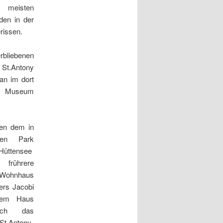
meisten
en in der
rissen.
iebenen
t.Antony
an im dort
en Museum
ben dem in
nen Park
üttensee
frührere
 Wohnhaus
ters Jacobi
dem Haus
sich das
.Antony-