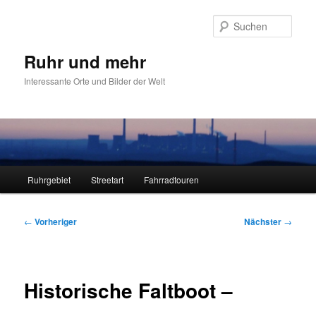
Zum
primären
Such
Inhalt
springen
Ruhr und mehr
Interessante Orte und Bilder der Welt
Hauptmenü
Ruhrgebiet
Streetart
Fahrradtouren
Beitragsnavigation
←
Vorheriger
Nächster
→
Historische Faltboot –