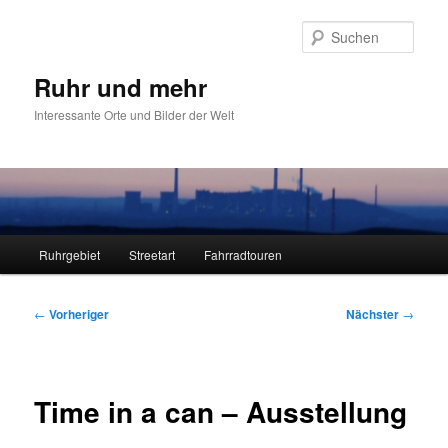
Zum
primären
Such
Inhalt
springen
Ruhr und mehr
Interessante Orte und Bilder der Welt
Hauptmenü
Ruhrgebiet
Streetart
Fahrradtouren
Beitragsnavigation
←
Vorheriger
Nächster
→
Time in a can – Ausstellung