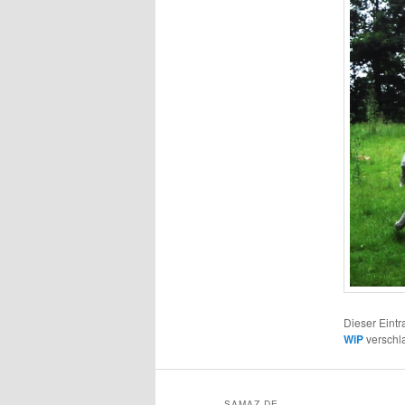
Dieser Eint
WiP
verschla
SAMAZ.DE