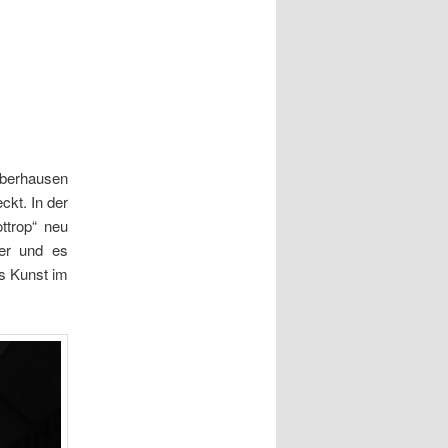
 Oberhausen
ckt. In der
ttrop“ neu
ter und es
s Kunst im