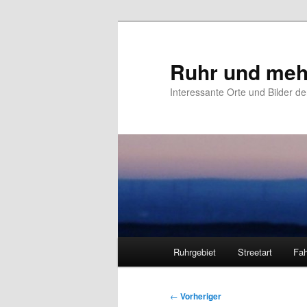
Zum
primären
Inhalt
Ruhr und meh
springen
Interessante Orte und Bilder de
Hauptmenü
Ruhrgebiet
Streetart
Fah
Beitragsnavigation
←
Vorheriger