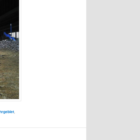
hrgebiet
,