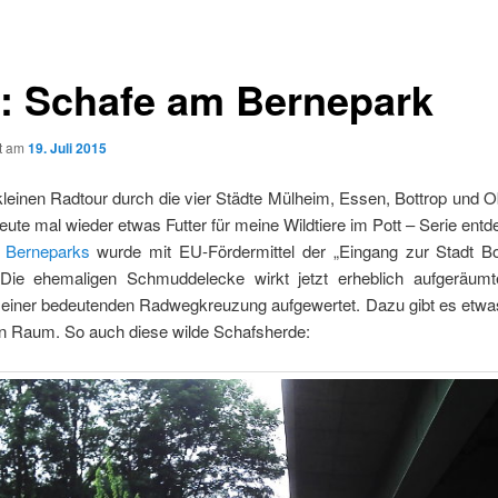
: Schafe am Bernepark
ht am
19. Juli 2015
kleinen Radtour durch die vier Städte Mülheim, Essen, Bottrop und
eute mal wieder etwas Futter für meine Wildtiere im Pott – Serie entde
s
Berneparks
wurde mit EU-Fördermittel der „Eingang zur Stadt Bo
. Die ehemaligen Schmuddelecke wirkt jetzt erheblich aufgeräum
 einer bedeutenden Radwegkreuzung aufgewertet. Dazu gibt es etwa
en Raum. So auch diese wilde Schafsherde: