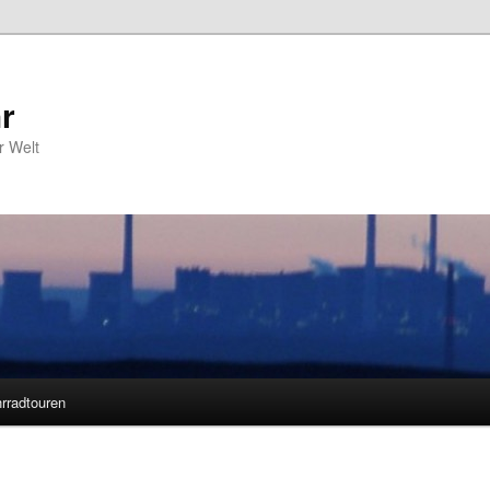
r
r Welt
rradtouren