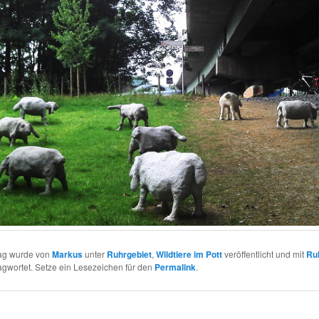
rag wurde von
Markus
unter
Ruhrgebiet
,
Wildtiere im Pott
veröffentlicht und mit
Ru
gwortet. Setze ein Lesezeichen für den
Permalink
.