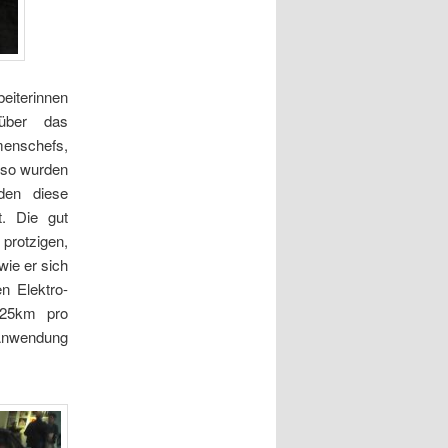
iterinnen
 über das
enschefs,
 so wurden
den diese
. Die gut
protzigen,
wie er sich
n Elektro-
 25km pro
e Anwendung