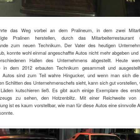
ührte das Weg vorbei an dem Pralineum, in dem zwei Mitarbe
rtigte Pralinen herstellen, durch das Mitarbeiterrestaurant
ände zum neuen Technikum. Der Vater des heutigen Unternehm
ub, konnte wohl einmal angeschaffte Autos nicht mehr abgeben und
erschiedenen Hallen des Unternehmens abgestellt. Heute wer
e in dem 2012 erbauten Technikum gesammelt und ausgestellt
n Autos sind zum Teil wahre Hingucker, und wenn man sich die 
n Schlitten des Unternehmenschefs sieht, kann sich gut vorstellen, 
 Läden kutschieren ließ. Es gibt auch einige Exemplare des erste
hrzeugs zu sehen, den Hotzenblitz. Mit einer Reichweite von
dung ist es kaum vorstellbar, wie man für diese Autos eine sinnvoll
konnte.