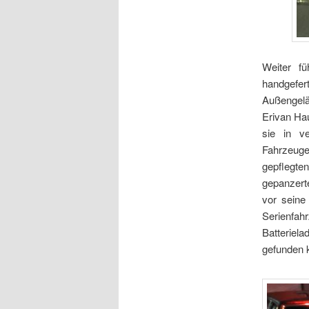
Weiter f
handgefe
Außengel
Erivan Ha
sie in v
Fahrzeug
gepflegte
gepanzerte
vor seine
Serienfa
Batteriela
gefunden 