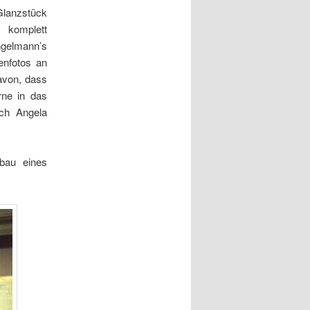
Glanzstück
komplett
ngelmann’s
enfotos an
von, dass
rne in das
uch Angela
bau eines