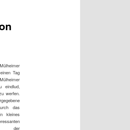
von
ülheimer
einen Tag
Mülheimer
u eindlud,
 zu werfen.
gegebene
durch das
n kleines
eressanten
den der