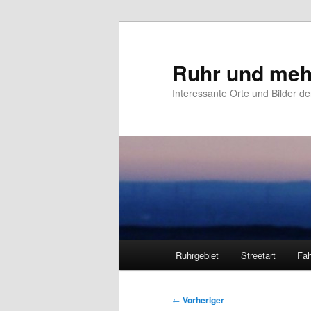
Zum
primären
Inhalt
Ruhr und meh
springen
Interessante Orte und Bilder de
Hauptmenü
Ruhrgebiet
Streetart
Fah
Beitragsnavigation
←
Vorheriger