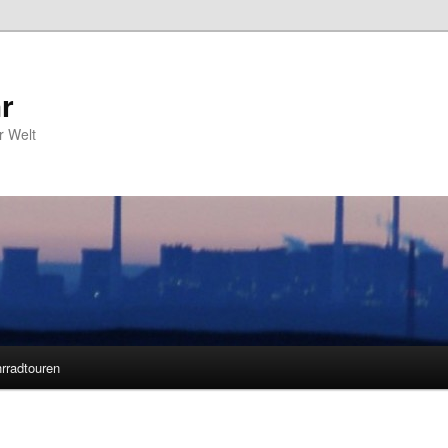
r
r Welt
rradtouren