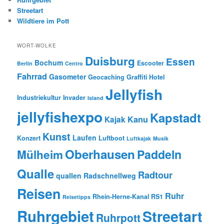
Streetart
Wildtiere im Pott
WORT-WOLKE
Duisburg
Essen
Bochum
Escooter
Berlin
Centro
Fahrrad
Gasometer
Geocaching
Graffiti
Hotel
Jellyfish
Industriekultur
Invader
Island
jellyfishexpo
Kapstadt
Kanu
Kajak
Kunst
Laufen
Konzert
Luftboot
Luftkajak
Musik
Oberhausen
Paddeln
Mülheim
Qualle
Radtour
quallen
Radschnellweg
Reisen
Ruhr
Rhein-Herne-Kanal
RS1
Reisetipps
Ruhrgebiet
Streetart
Ruhrpott