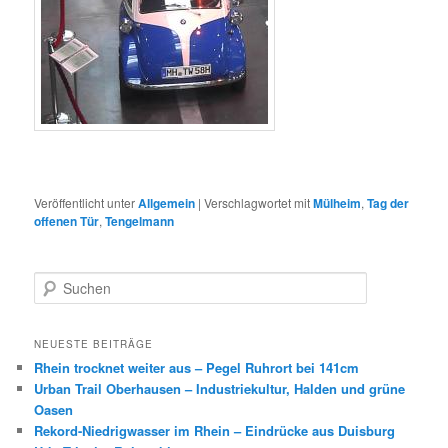
Veröffentlicht unter
Allgemein
|
Verschlagwortet mit
Mülheim
,
Tag der
offenen Tür
,
Tengelmann
S
u
c
h
NEUESTE BEITRÄGE
e
Rhein trocknet weiter aus – Pegel Ruhrort bei 141cm
n
Urban Trail Oberhausen – Industriekultur, Halden und grüne
Oasen
Rekord-Niedrigwasser im Rhein – Eindrücke aus Duisburg