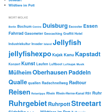
Wildtiere im Pott
WORT-WOLKE
Duisburg
Essen
Bochum
Escooter
Berlin
Centro
Fahrrad
Gasometer
Geocaching
Graffiti
Hotel
Jellyfish
Industriekultur
Invader
Island
jellyfishexpo
Kapstadt
Kanu
Kajak
Kunst
Laufen
Konzert
Luftboot
Luftkajak
Musik
Oberhausen
Paddeln
Mülheim
Qualle
Radtour
quallen
Radschnellweg
Reisen
Ruhr
Rhein
Rhein-Herne-Kanal
RS1
Reisetipps
Ruhrgebiet
Streetart
Ruhrpott