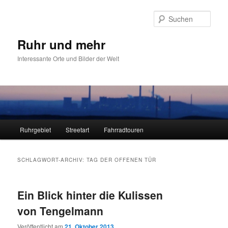
Zum
Zum
primären
sekundären
Such
Inhalt
Inhalt
springen
springen
Ruhr und mehr
Interessante Orte und Bilder der Welt
Hauptmenü
Ruhrgebiet
Streetart
Fahrradtouren
SCHLAGWORT-ARCHIV:
TAG DER OFFENEN TÜR
Ein Blick hinter die Kulissen
von Tengelmann
Veröffentlicht am
21. Oktober 2013