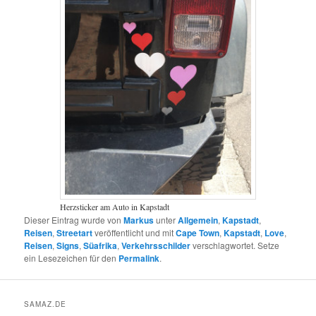
Herzsticker am Auto in Kapstadt
Dieser Eintrag wurde von
Markus
unter
Allgemein
,
Kapstadt
,
Reisen
,
Streetart
veröffentlicht und mit
Cape Town
,
Kapstadt
,
Love
,
Reisen
,
Signs
,
Süafrika
,
Verkehrsschilder
verschlagwortet. Setze
ein Lesezeichen für den
Permalink
.
SAMAZ.DE