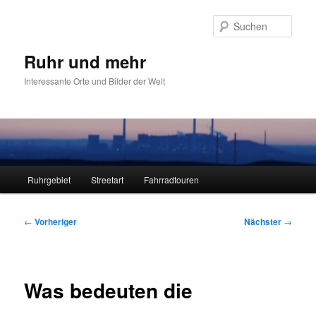
Zum
primären
Such
Inhalt
springen
Ruhr und mehr
Interessante Orte und Bilder der Welt
Hauptmenü
Ruhrgebiet
Streetart
Fahrradtouren
Beitragsnavigation
←
Vorheriger
Nächster
→
Was bedeuten die