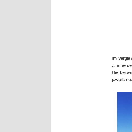
Im Verglei
Zimmerser
Hierbei w
jeweils no