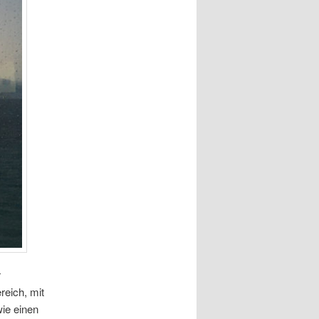
r
eich, mit
ie einen