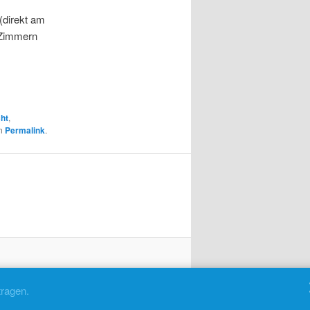
(direkt am
 Zimmern
ht
,
en
Permalink
.
tragen.