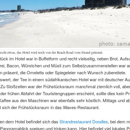
uscht etwas, das Hotel wird noch von der Beach Road vom Strand getrennt.
ück im Hotel war in Buffetform und recht vielseitig, neben Brot, Aufsc
rei, Bacon, Würstchen und Müsli zum Selbstzusammenstellen war 
n präsent, die Omeletts oder Spiegeleier nach Wunsch zubereitete.
ert, der Tee in einem südafrikanischen Hotel war mit deutscher Auf
 Zu Stoßzeiten war der Frühstücksraum manchmal ziemlich voll, abe
er frühen Abfahrt der Touristengruppen erscheint, sollte dies kein P
Kaffee aus den Maschinen war ebenfalls sehr köstlich. Mittags und 
t sich der Frühstücksraum in das Waves-Restaurant.
ben dem Hotel befindet sich das
Strandrestaurant Doodles
, bei dem m
 Panoramablick speisen und trinken kann. Hier befindet viel lokales 