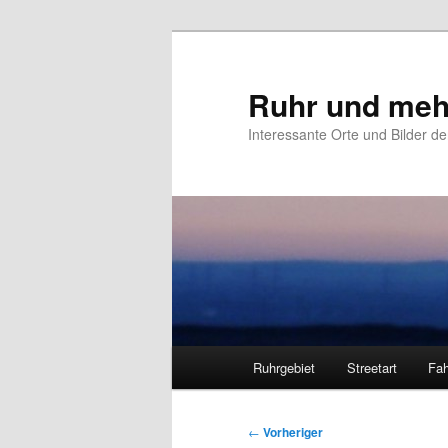
Zum
primären
Inhalt
Ruhr und meh
springen
Interessante Orte und Bilder de
Hauptmenü
Ruhrgebiet
Streetart
Fah
Beitragsnavigation
←
Vorheriger