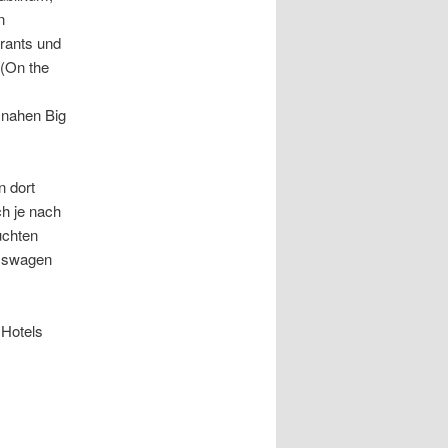
n
rants und
 (On the
 nahen Big
n dort
h je nach
uchten
isswagen
 Hotels