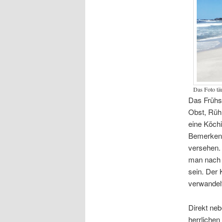
Das Foto tä
Das Frühst
Obst, Rüh
eine Köchi
Bemerkensw
versehen.
man nach d
sein. Der 
verwandel
Direkt ne
herrlichen