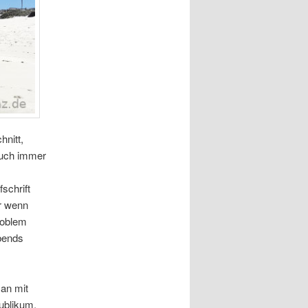
hnitt,
auch immer
schrift
r wenn
roblem
abends
an mit
Publikum,