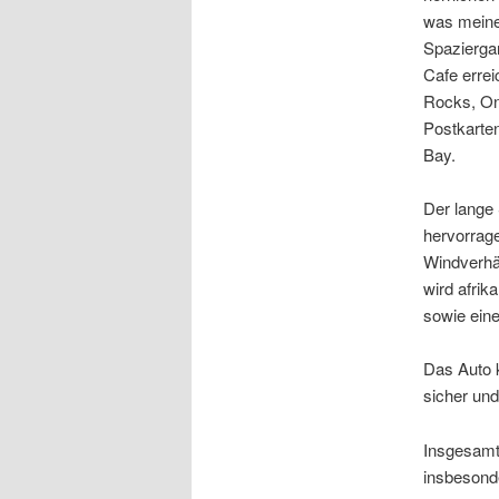
was meine
Spazierga
Cafe errei
Rocks, Ons
Postkarten
Bay.
Der lange 
hervorrag
Windverhäl
wird afri
sowie ein
Das Auto k
sicher un
Insgesamt 
insbesonde