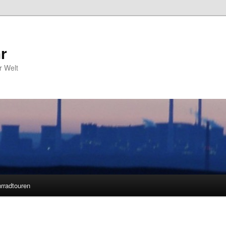
r
r Welt
rradtouren