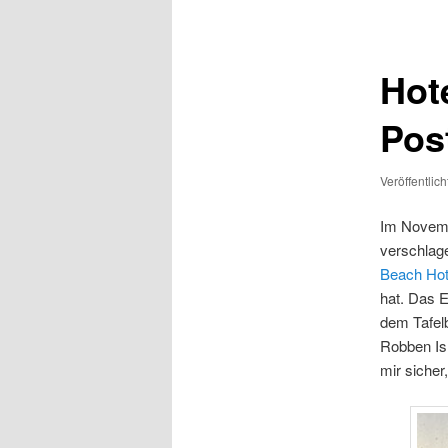
Hot
Pos
Veröffentlic
Im Novemb
verschlage
Beach Hot
hat. Das 
dem Tafel
Robben Isl
mir sicher