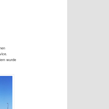
chen
vice.
rdem wurde