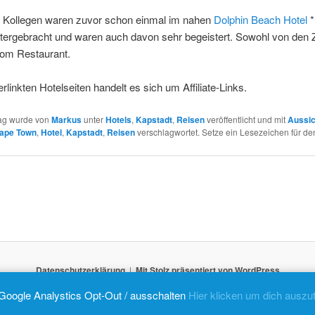
 Kollegen waren zuvor schon einmal im nahen
Dolphin Beach Hotel
*
ntergebracht und waren auch davon sehr begeistert. Sowohl von den
vom Restaurant.
erlinkten Hotelseiten handelt es sich um Affiliate-Links.
rag wurde von
Markus
unter
Hotels
,
Kapstadt
,
Reisen
veröffentlicht und mit
Aussic
ape Town
,
Hotel
,
Kapstadt
,
Reisen
verschlagwortet. Setze ein Lesezeichen für d
Datenschutzerklärung
Mit Stolz präsentiert von WordPress
Google Analystics Opt-Out / ausschalten
Hier klicken um dich auszu