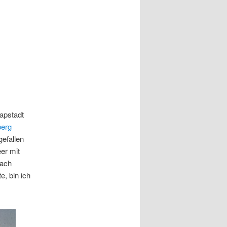
apstadt
erg
efallen
er mit
nach
e, bin ich