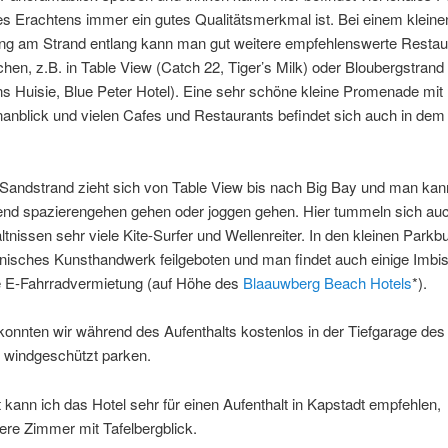
s Erachtens immer ein gutes Qualitätsmerkmal ist. Bei einem kleine
ng am Strand entlang kann man gut weitere empfehlenswerte Restau
chen, z.B. in Table View (Catch 22, Tiger’s Milk) oder Bloubergstrand
 Huisie, Blue Peter Hotel). Eine sehr schöne kleine Promenade mit
anblick und vielen Cafes und Restaurants befindet sich auch in dem
Sandstrand zieht sich von Table View bis nach Big Bay und man kan
end spazierengehen gehen oder joggen gehen. Hier tummeln sich auc
tnissen sehr viele Kite-Surfer und Wellenreiter. In den kleinen Parkb
kanisches Kunsthandwerk feilgeboten und man findet auch einige Imb
e E-Fahrradvermietung (auf Höhe des
Blaauwberg Beach Hotels
*).
onnten wir während des Aufenthalts kostenlos in der Tiefgarage des
d windgeschützt parken.
kann ich das Hotel sehr für einen Aufenthalt in Kapstadt empfehlen,
re Zimmer mit Tafelbergblick.