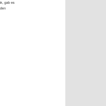
nk, gab es
nden